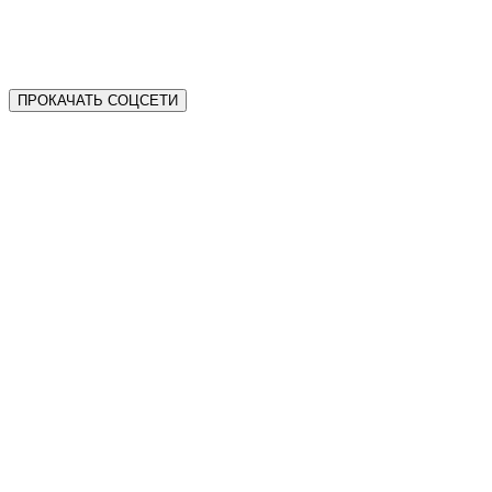
ПРОКАЧАТЬ СОЦСЕТИ
Увеличить продажи через социальные сети
Повысить узнаваемость бренда