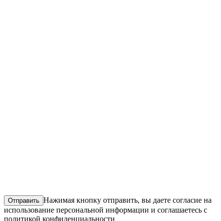
Да
Можно использовать шаблон
Нужна
консультация
Планируется ли продвижение сайта
SEO продвижение
Контекстная реклама
Социальные сети
Пока не планируем
Когда планируется запуск сайта
Как можно быстрее
1-2 месяца
3-6 месяцев
Пока собираем информацию
Добавить файл
Нажимая кнопку отправить, вы даете согласие на
Отправить
использование
персональной информации
и соглашаетесь с
политикой конфиденциальности