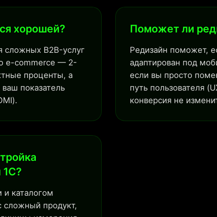
тся хорошей?
Поможет ли ред
ля сложных B2B-услуг
Редизайн поможет, е
о e-commerce — 2-
адаптирован под моби
ктные проценты, а
если вы просто помен
 ваш показатель
путь пользователя (U
MI).
конверсия не измени
стройка
 1С?
и и каталогом
с сложный продукт,