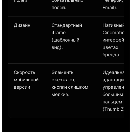
полей
обязательных
Телефон,
полей.
Email).
Дизайн
Стандартный
Нативный
iframe
Cinematic-
(шаблонный
интерфейс в
вид).
цветах
бренда.
Скорость
Элементы
Идеальная
мобильной
съезжают,
адаптация п
версии
кнопки слишком
управление
мелкие.
большим
пальцем
(Thumb Zone