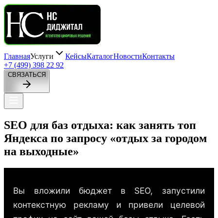
Главная
Услуги
Кейсы
Каталог
Новости
Контакты
+7 (499) 398 22 92
СВЯЗАТЬСЯ
SEO
для
баз
отдыха:
как
занять
топ
Яндекса
по
запросу
«отдых
за
городом
на
выходные»
Вы вложили бюджет в SEO, запустили
контекстную рекламу и привели целевой