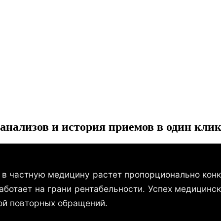
анализов
и
история
приемов
в
один
кли
 в частную медицину растет пропорционально конку
работает на грани рентабельности. Успех медицинс
той повторных обращений.