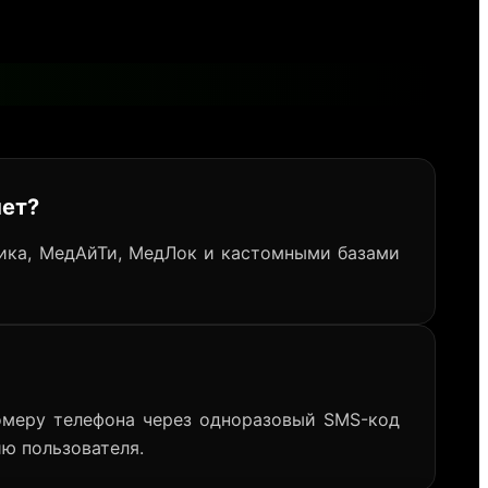
нет?
ика, МедАйТи, МедЛок и кастомными базами
омеру телефона через одноразовый SMS-код
ию пользователя.