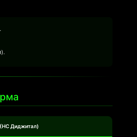
.
).
орма
(НС Диджитал)