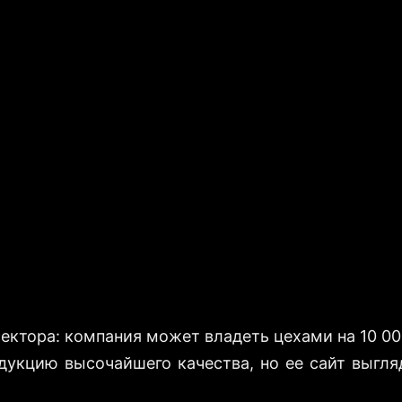
оказать масштаб завода и привлечь кру
ктора: компания может владеть цехами на 10 000
укцию высочайшего качества, но ее сайт выгляд