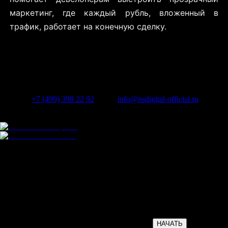
маркетинг, где каждый рубль, вложенный в
трафик, работает на конечную сделку.
Телефон:
+7 (499) 398 22 92
Почта:
info@nsdigital-official.ru
Офис
Проспект Максима Горького, 26
г. Чебоксары
Время
работы
Пн-Пт: 9:00-20:00
Сб-Вс: выходной
НАЧАТЬ