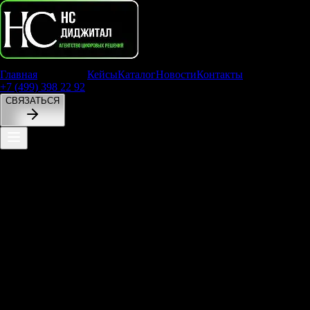
Главная
Услуги
Кейсы
Каталог
Новости
Контакты
+7 (499) 398 22 92
СВЯЗАТЬСЯ
ТОП-7
ошибок
автоматизации
строительного
бизнеса:
как
не
зарыть
деньги
в
фундамент