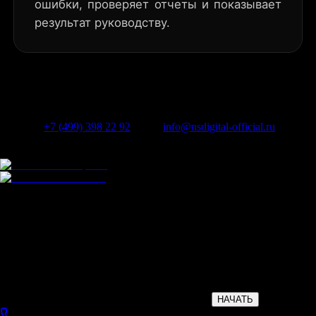
ошибки, проверяет отчеты и показывает
результат руководству.
Телефон:
+7 (499) 398 22 92
Почта:
info@nsdigital-official.ru
Офис
Проспект Максима Горького, 26
г. Чебоксары
Время
работы
Пн-Пт: 9:00-20:00
Сб-Вс: выходной
НАЧАТЬ